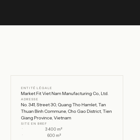
ENTITÉ LÉGALE
Market Fit Viet Nam Manufacturing Co., Ltd.
ADRESSE
No. 341, Street 30, Quang Tho Hamlet, Tan
Thuan Binh Commune, Cho Gao District, Tien
Giang Province, Vietnam
SITE EN BREF
Surface :
3 400 m²
Entrepôt :
600 m²