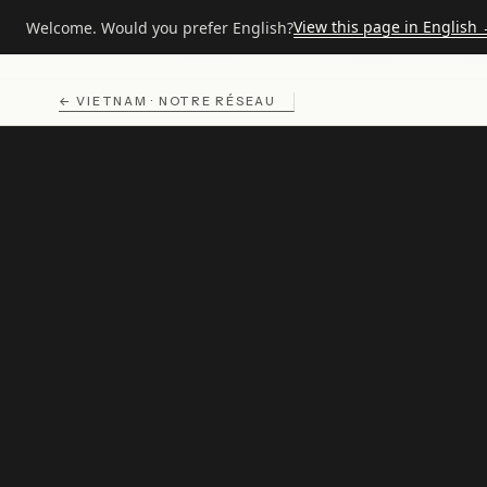
View this page in English
Welcome. Would you prefer English?
ACCUEIL
NOTRE RÉSEAU
VIETNAM
MARKET FIT VIET
Solut
Market Fit
Group
M·F
EST · 1974
←
VIETNAM
· NOTRE RÉSEAU