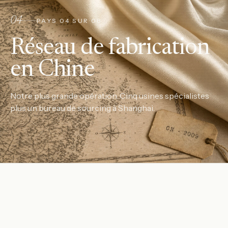
04
PAYS
04
SUR 08 ·
Réseau de fabrication
en Chine
Notre plus grande opération. Cinq usines spécialistes
plus un bureau de sourcing à Shanghai.