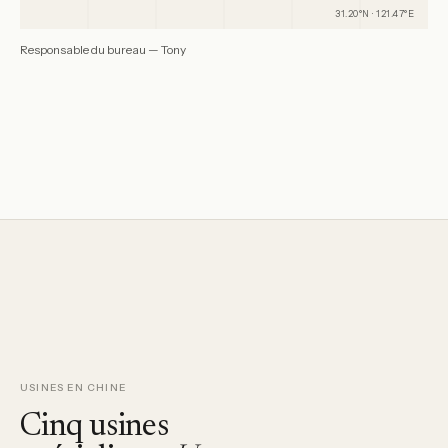
31.20
°N ·
121.47
°E
Responsable du bureau —
Tony
USINES EN CHINE
Cinq usines