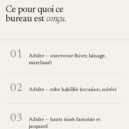
Ce pour quoi ce
bureau est
conçu.
01
Adulte — outerwear (hiver, lainage,
matelassé)
02
Adulte — robe habillée (occasion, soirée)
03
Adulte — hauts tissés fantaisie et
jacquard