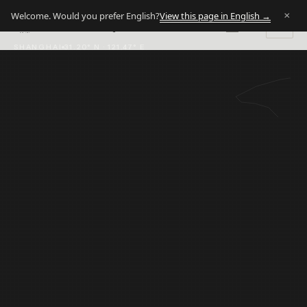
×
View this page in English →
Welcome. Would you prefer English?
ACCUEIL
NOTRE RÉSEAU
CHINE
EN
|
FR
Market Fit
Group
M·F
EST · 1974
SHANGHAI
31.20° N · 121.47° E