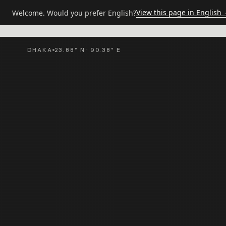
View this page in English
Welcome. Would you prefer English?
ACCUEIL
NOTRE RÉSEAU
BANGLADESH
Solut
Market Fit
Group
M·F
EST · 1974
DHAKA
23.88° N · 90.38° E