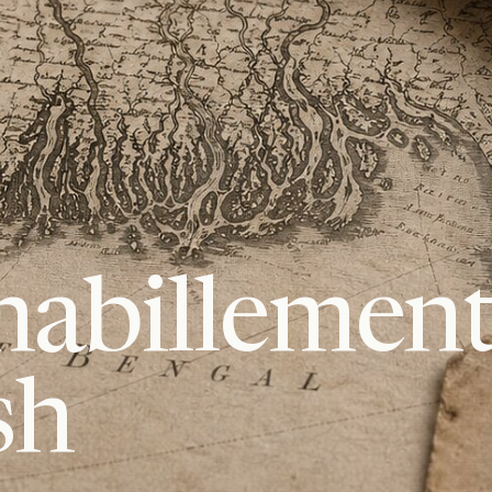
habillement
sh