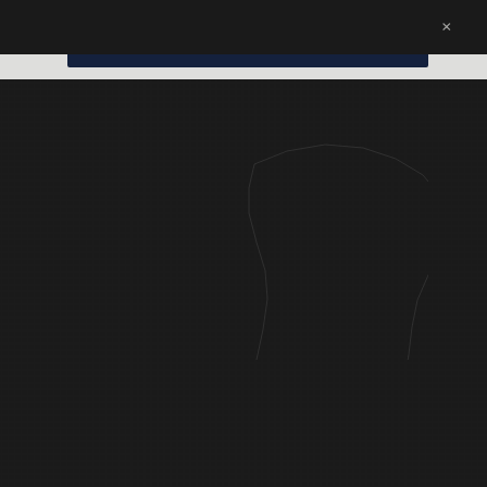
×
EN
Démarrer votre prochaine collection
|
FR