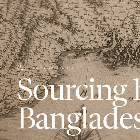
02
PAYS
02
SUR 08 ·
Sourcing 
Banglade