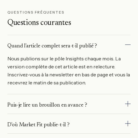
QUESTIONS FRÉQUENTES
Questions courantes
Quand l'article complet sera-t-il publié ?
Nous publions sur le pôle Insights chaque mois. La
version complète de cet article est en relecture.
Inscrivez-vous à la newsletter en bas de page et vous la
recevrez le matin de sa publication.
Puis-je lire un brouillon en avance ?
Pour les marques avec lesquelles nous travaillons déjà,
D'où Market Fit publie-t-il ?
oui. Envoyez-nous un mot et la rédaction partagera la
version de travail. Pour tout le monde, la version
Le pôle Insights est animé depuis notre bureau de