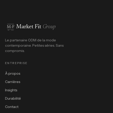
Market Fit
Group
M·F
EST · 1974
Le partenaire ODM de la mode
contemporaine. Petites séries. Sans
compromis.
ENTREPRISE
À propos
Carrières
Insights
Durabilité
Contact