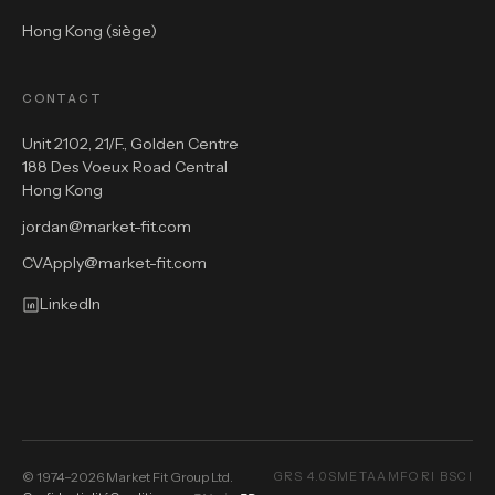
Hong Kong (siège)
CONTACT
Unit 2102, 21/F., Golden Centre
188 Des Voeux Road Central
Hong Kong
jordan@market-fit.com
CVApply@market-fit.com
LinkedIn
© 1974–2026 Market Fit Group Ltd.
GRS 4.0
SMETA
AMFORI BSCI