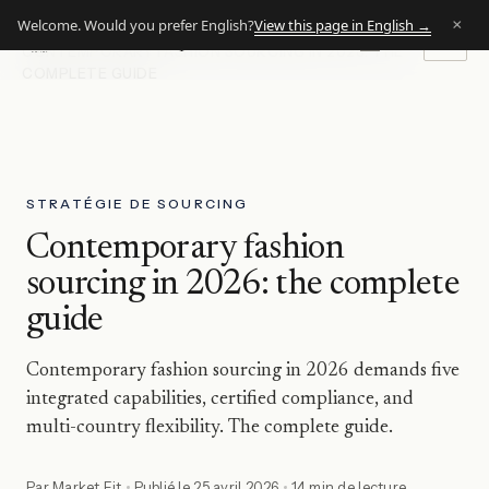
×
View this page in English →
Welcome. Would you prefer English?
ACCUEIL
INSIGHTS
EN
|
FR
Market Fit
Group
M·F
CONTEMPORARY FASHION SOURCING IN 2026: THE
EST · 1974
COMPLETE GUIDE
STRATÉGIE DE SOURCING
Contemporary fashion
sourcing in 2026: the complete
guide
Contemporary fashion sourcing in 2026 demands five
integrated capabilities, certified compliance, and
multi-country flexibility. The complete guide.
Par
Market Fit
Publié le
25 avril 2026
14 min de lecture