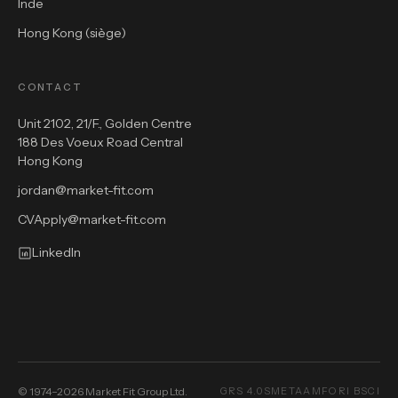
Inde
Hong Kong (siège)
CONTACT
Unit 2102, 21/F., Golden Centre
188 Des Voeux Road Central
Hong Kong
jordan@market-fit.com
CVApply@market-fit.com
LinkedIn
© 1974–2026 Market Fit Group Ltd.
GRS 4.0
SMETA
AMFORI BSCI