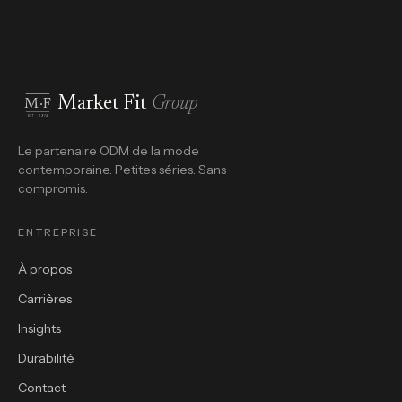
Market Fit
Group
M·F
EST · 1974
Le partenaire ODM de la mode
contemporaine. Petites séries. Sans
compromis.
ENTREPRISE
À propos
Carrières
Insights
Durabilité
Contact